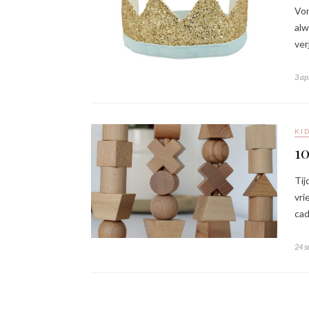
Vor
alw
ver
3 ap
KI
10
Tij
vri
cad
24 s