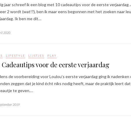
ig jaar schreef ik een blog met 10 cadeautips voor de eerste verjaarda
eer 2 wordt (wat!?), ben ik maar eens begonnen met het zoeken naar le
jaardag. Ik ben me dit…
ril 2020
DS
LIFESTYLE
LIJSTJES
PLAY
 Cadeautips voor de eerste verjaardag
dens de voorbereiding voor Loulou’s eerste verjaardag ging ik nadenken o
enden zeggen dat je kind écht niks nodig heeft, maar de praktijk leert 
eautje te geven.…
eptember 2019