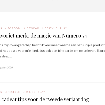
DS
KIDSROOM
KIDSWEAR
LIFESTYLE
PLAY
avoriet merk: de magie van Numero 74
ds mijn zwangerschap hecht ik veel meer waarde aan natuurlijke producte
ijd het beste voor mijn kind, dus ook een fijne aarde om op te leven. Ik pr
esleep…
gustus 2020
DS
LIFESTYLE
LIJSTJES
PLAY
 cadeautips voor de tweede verjaardag