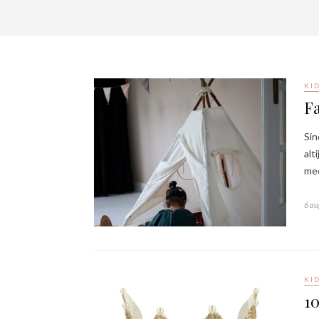
KI
F
Sin
alt
me
6 au
KI
10