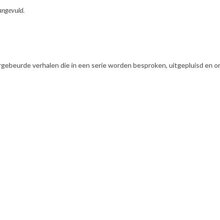
aangevuld
.
argebeurde verhalen die in een serie worden besproken, uitgepluisd en o