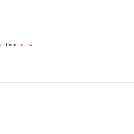
e platform
Podimo
.