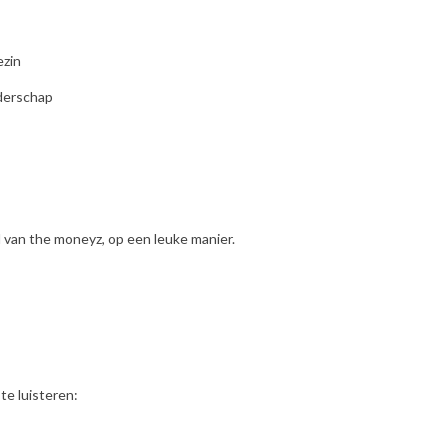
ezin
uderschap
d van the moneyz, op een leuke manier.
te luisteren: